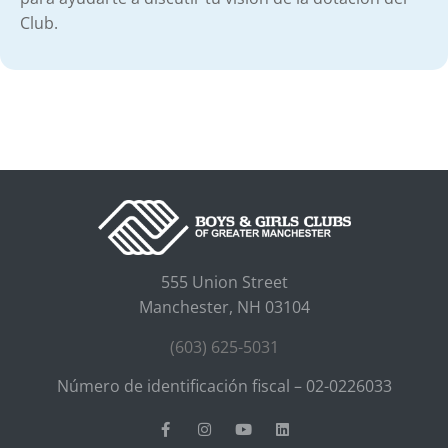
Club.
555 Union Street
Manchester, NH 03104
(603) 625-5031
Número de identificación fiscal – 02-0226033