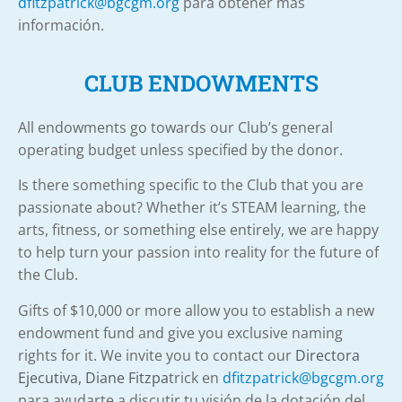
dfitzpatrick@bgcgm.org
para obtener más
información.
CLUB ENDOWMENTS
All endowments go towards our Club’s general
operating budget unless specified by the donor.
Is there something specific to the Club that you are
passionate about? Whether it’s STEAM learning, the
arts, fitness, or something else entirely, we are happy
to help turn your passion into reality for the future of
the Club.
Gifts of $10,000 or more allow you to establish a new
endowment fund and give you exclusive naming
rights for it. We invite you to contact our
Directora
Ejecutiva, Diane Fitzpa
trick en
dfitzpatrick@bgcgm.org
para ayudarte a discutir tu visión de la
dotación del