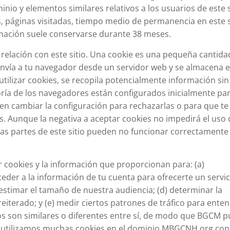
nio y elementos similares relativos a los usuarios de este s
, páginas visitadas, tiempo medio de permanencia en este s
ormación suele conservarse durante 38 meses.
 relación con este sitio. Una cookie es una pequeña cantida
envía a tu navegador desde un servidor web y se almacena e
utilizar cookies, se recopila potencialmente información sin
ía de los navegadores están configurados inicialmente pa
en cambiar la configuración para rechazarlas o para que te
s. Aunque la negativa a aceptar cookies no impedirá el uso 
tras partes de este sitio pueden no funcionar correctamente
 cookies y la información que proporcionan para: (a)
eder a la información de tu cuenta para ofrecerte un servic
estimar el tamaño de nuestra audiencia; (d) determinar la
reiterado; y (e) medir ciertos patrones de tráfico para ente
os son similares o diferentes entre sí, de modo que BGCM 
n utilizamos muchas cookies en el dominio MBGCNH.org con