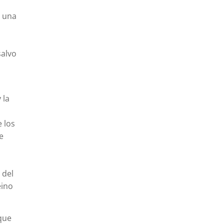
s una
salvo
s
 la
e los
e
 del
eino
que