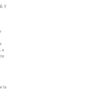
g, y
e
a
, a
ste
e
e la