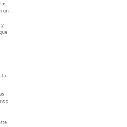
los
n un
 y
 que
sta
as
ando
ste