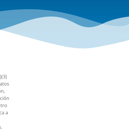
)(3)
datos
ón,
ación
otro
ca a
s.