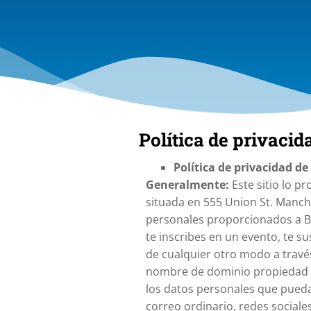
Política de privacid
Política de privacidad d
Generalmente:
Este sitio lo p
situada en 555 Union St. Manche
personales proporcionados a B
te inscribes en un evento, te s
de cualquier otro modo a travé
nombre de dominio propiedad de
los datos personales que pueda
correo ordinario, redes sociale