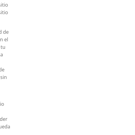
itio
itio
d de
n el
 tu
ra
de
 sin
io
nder
pueda