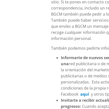
sitio. Si te pones en contacto
correspondencia, incluido un re
BGCM también puede pedir a los
También puede haber servicios 
que envíes a BGCM un mensaje d
recoge cualquier información qu
información personal.
También podemos pedirte inform
Informarte de nuevos ser
una
red publicitaria o de 
la orientación del market
publicitarias o de medios 
personalizadas. Esta activi
condiciones de la propia 
Facebook
aquí
y otros ti
Invitarte a recibir actua
progresos:
Cuando aceptas