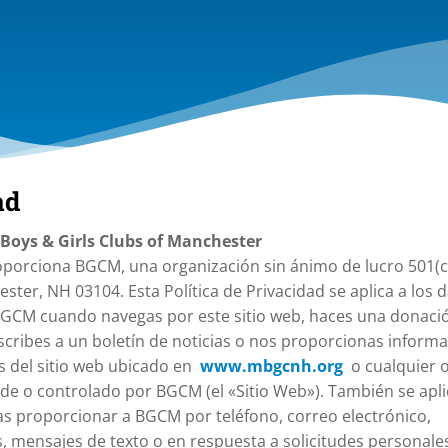
ad
e Boys & Girls Clubs of Manchester
roporciona BGCM, una organización sin ánimo de lucro 501(c
ster, NH 03104. Esta Política de Privacidad se aplica a los 
GCM cuando navegas por este sitio web, haces una donaci
uscribes a un boletín de noticias o nos proporcionas inform
s del sitio web ubicado en
www.mbgcnh.org
o cualquier 
 o controlado por BGCM (el «Sitio Web»). También se apli
s proporcionar a BGCM por teléfono, correo electrónico,
s, mensajes de texto o en respuesta a solicitudes personale