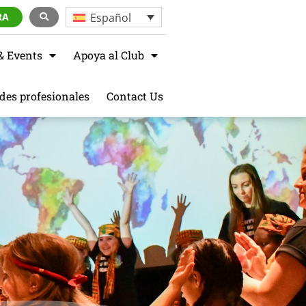
Español
RA
& Events
Apoya al Club
des profesionales
Contact Us