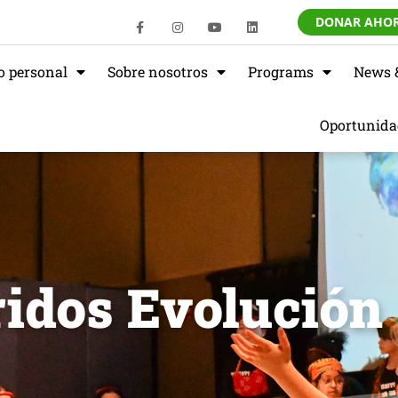
DONAR AHO
o personal
Sobre nosotros
Programs
News 
Oportunida
idos Evolución